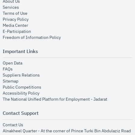
opens in new window
About Us
opens in new window
Services
opens in new window
Terms of Use
opens in new window
Privacy Policy
opens in new window
Media Center
opens in new window
E-Participation
opens in new window
Freedom of Information Policy
Important Links
opens in new window
Open Data
opens in new window
FAQs
opens in new window
Suppliers Relations
opens in new window
Sitemap
opens in new window
Public Competitions
opens in new window
Accessibility Policy
opens in new
The National Unified Platform for Employment - Jadarat
Contact Support
opens in new window
Contact Us
Alnakheel Quarter - At the corner of Prince Turki Bin Abdulaziz Road