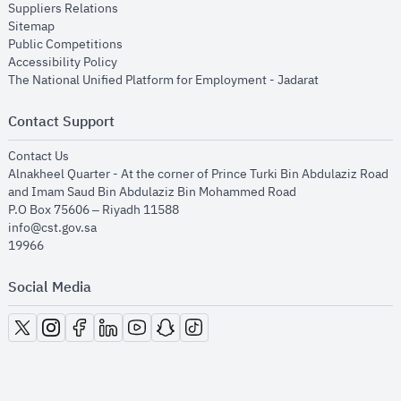
opens in new window
Suppliers Relations
opens in new window
Sitemap
opens in new window
Public Competitions
opens in new window
Accessibility Policy
opens in new
The National Unified Platform for Employment - Jadarat
Contact Support
opens in new window
Contact Us
Alnakheel Quarter - At the corner of Prince Turki Bin Abdulaziz Road
and Imam Saud Bin Abdulaziz Bin Mohammed Road​
P.O Box 75606 – Riyadh 11588
info@cst.gov.sa
19966
Social Media
opens in new window
opens in new window
opens in new window
opens in new window
opens in new window
opens in new window
opens in new window