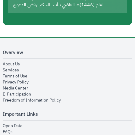
لعام (1446)هـ القاضي بتأييد الحكم برفض الدعوى
Overview
opens in new window
About Us
opens in new window
Services
opens in new window
Terms of Use
opens in new window
Privacy Policy
opens in new window
Media Center
opens in new window
E-Participation
opens in new window
Freedom of Information Policy
Important Links
opens in new window
Open Data
opens in new window
FAQs