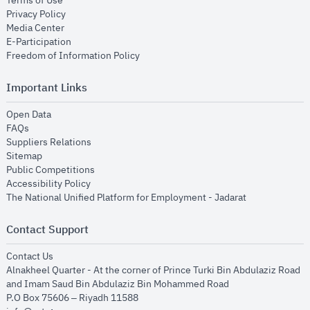
Terms of Use
opens in new window
Privacy Policy
opens in new window
Media Center
opens in new window
E-Participation
opens in new window
Freedom of Information Policy
Important Links
opens in new window
Open Data
opens in new window
FAQs
opens in new window
Suppliers Relations
opens in new window
Sitemap
opens in new window
Public Competitions
opens in new window
Accessibility Policy
opens in new
The National Unified Platform for Employment - Jadarat
Contact Support
opens in new window
Contact Us
Alnakheel Quarter - At the corner of Prince Turki Bin Abdulaziz Road
and Imam Saud Bin Abdulaziz Bin Mohammed Road​
P.O Box 75606 – Riyadh 11588