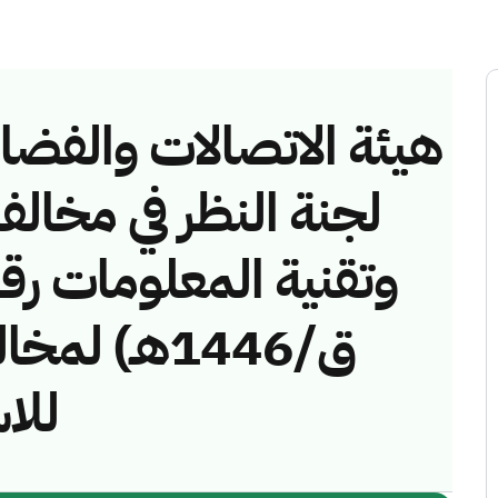
هيئة الاتصالات والفضاء 
لجنة النظر في مخالف
ق/1446هـ) 
لل)