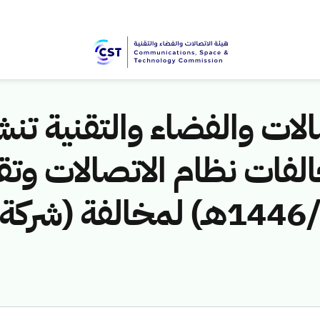
لات والفضاء والتقنية تنشر
لفات نظام الاتصالات وتق
ق/1446هـ) لمخالفة (شركة ال