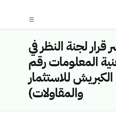
 قرار لجنة النظر في
نية المعلومات رقم
(461141445/كبريش للاستثمار
والمقاولات)