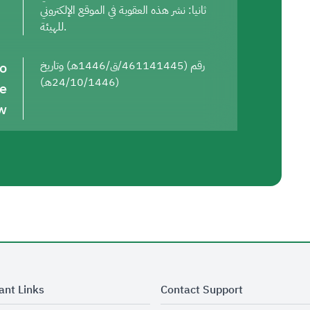
ثانيا: نشر هذه العقوبة في الموقع الإلكتروني
للهيئة.
to
رقم (461141445/ق/1446هـ) وتاريخ
(24/10/1446هـ)
he
w
ant Links
Contact Support