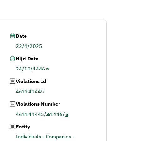
Date
22/4/2025
Hijri Date
24/10/1446هـ
Violations Id
461141445
Violations Number
461141445/ق/1446هـ
Entity
Individuals - Companies -