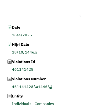
Date
16/4/2025
Hijri Date
18/10/1446هـ
Violations Id
461141428
Violations Number
461141428/ق/1446هـ
Entity
Individuals - Companies -