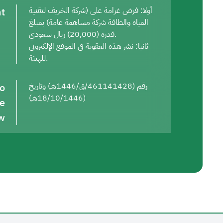
t
أولا: فرض غرامة على (شركة الخريف لتقنية
المياه والطاقة شركة مساهمة عامة) بمبلغ
قدره (20,000) ريال سعودي.
ثانيا: نشر هذه العقوبة في الموقع الإلكتروني
للهيئة.
to
رقم (461141428/ق/1446هـ) وتاريخ
(18/10/1446هـ)
he
w