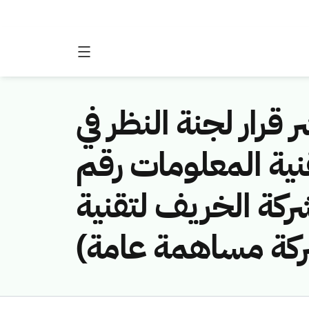
 قرار لجنة النظر في
نية المعلومات رقم
(461141428/كة الخريف لتقنية
 شركة مساهمة عامة