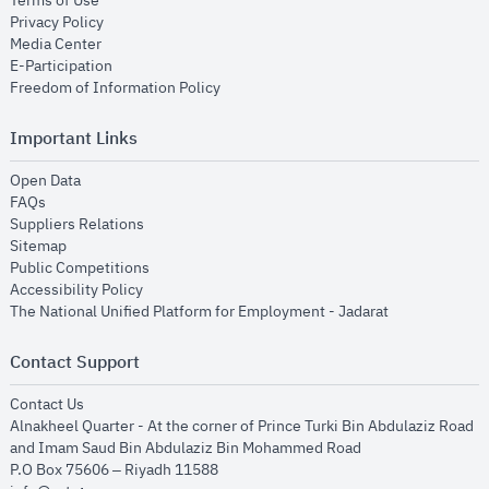
Terms of Use
opens in new window
Privacy Policy
opens in new window
Media Center
opens in new window
E-Participation
opens in new window
Freedom of Information Policy
Important Links
opens in new window
Open Data
opens in new window
FAQs
opens in new window
Suppliers Relations
opens in new window
Sitemap
opens in new window
Public Competitions
opens in new window
Accessibility Policy
opens in new
The National Unified Platform for Employment - Jadarat
Contact Support
opens in new window
Contact Us
Alnakheel Quarter - At the corner of Prince Turki Bin Abdulaziz Road
and Imam Saud Bin Abdulaziz Bin Mohammed Road​
P.O Box 75606 – Riyadh 11588