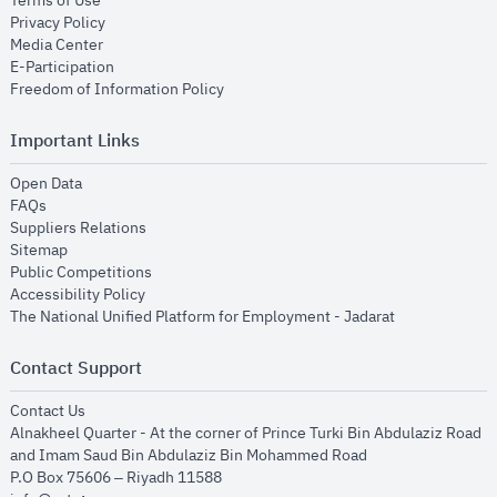
Terms of Use
opens in new window
Privacy Policy
opens in new window
Media Center
opens in new window
E-Participation
opens in new window
Freedom of Information Policy
Important Links
opens in new window
Open Data
opens in new window
FAQs
opens in new window
Suppliers Relations
opens in new window
Sitemap
opens in new window
Public Competitions
opens in new window
Accessibility Policy
opens in new
The National Unified Platform for Employment - Jadarat
Contact Support
opens in new window
Contact Us
Alnakheel Quarter - At the corner of Prince Turki Bin Abdulaziz Road
and Imam Saud Bin Abdulaziz Bin Mohammed Road​
P.O Box 75606 – Riyadh 11588