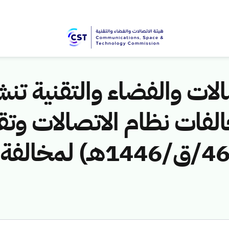
لات والفضاء والتقنية تنشر
لفات نظام الاتصالات وتق
ق/1446هـ) لمخالفة (