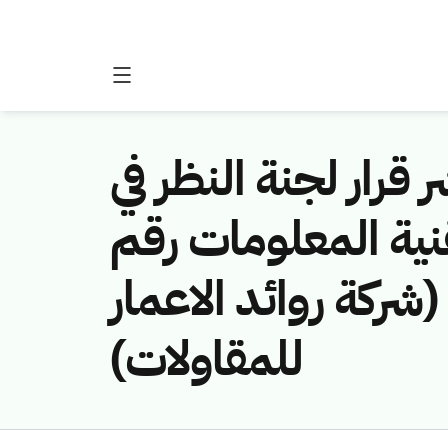
 قرار لجنة النظر في
نية المعلومات رقم
(461141355/شركة روائد الاعمار
للمقاولات)