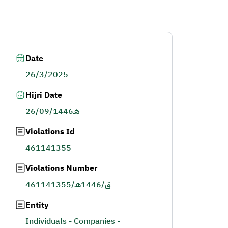
Date
26/3/2025
Hijri Date
26/09/1446هـ
Violations Id
461141355
Violations Number
461141355/ق/1446هـ
Entity
Individuals - Companies -