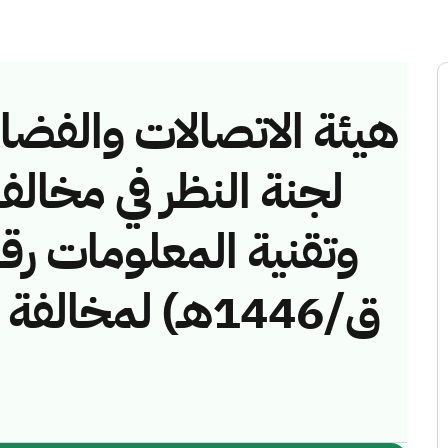
هيئة الاتصالات والفضاء 
لجنة النظر في مخالف
ق/1446هـ) لمخال