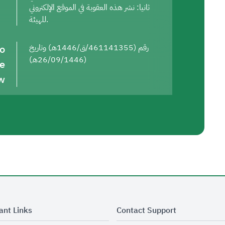
ثانيا: نشر هذه العقوبة في الموقع الإلكتروني
للهيئة.
to
رقم (461141355/ق/1446هـ) وتاريخ
(26/09/1446هـ)
he
w
ant Links
Contact Support