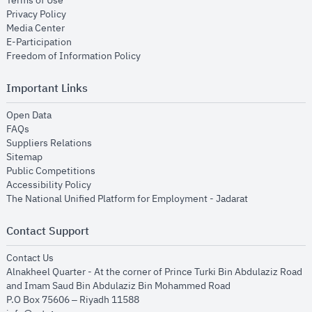
Terms of Use
opens in new window
Privacy Policy
opens in new window
Media Center
opens in new window
E-Participation
opens in new window
Freedom of Information Policy
Important Links
opens in new window
Open Data
opens in new window
FAQs
opens in new window
Suppliers Relations
opens in new window
Sitemap
opens in new window
Public Competitions
opens in new window
Accessibility Policy
opens in new
The National Unified Platform for Employment - Jadarat
Contact Support
opens in new window
Contact Us
Alnakheel Quarter - At the corner of Prince Turki Bin Abdulaziz Road
and Imam Saud Bin Abdulaziz Bin Mohammed Road​
P.O Box 75606 – Riyadh 11588