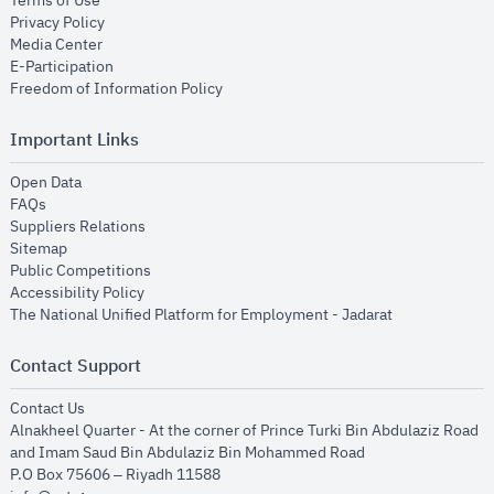
Terms of Use
opens in new window
Privacy Policy
opens in new window
Media Center
opens in new window
E-Participation
opens in new window
Freedom of Information Policy
Important Links
opens in new window
Open Data
opens in new window
FAQs
opens in new window
Suppliers Relations
opens in new window
Sitemap
opens in new window
Public Competitions
opens in new window
Accessibility Policy
opens in new
The National Unified Platform for Employment - Jadarat
Contact Support
opens in new window
Contact Us
Alnakheel Quarter - At the corner of Prince Turki Bin Abdulaziz Road
and Imam Saud Bin Abdulaziz Bin Mohammed Road​
P.O Box 75606 – Riyadh 11588