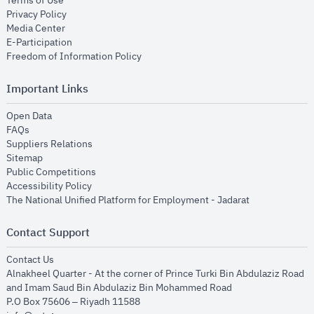
Terms of Use
opens in new window
Privacy Policy
opens in new window
Media Center
opens in new window
E-Participation
opens in new window
Freedom of Information Policy
Important Links
opens in new window
Open Data
opens in new window
FAQs
opens in new window
Suppliers Relations
opens in new window
Sitemap
opens in new window
Public Competitions
opens in new window
Accessibility Policy
opens in new
The National Unified Platform for Employment - Jadarat
Contact Support
opens in new window
Contact Us
Alnakheel Quarter - At the corner of Prince Turki Bin Abdulaziz Road
and Imam Saud Bin Abdulaziz Bin Mohammed Road​
P.O Box 75606 – Riyadh 11588