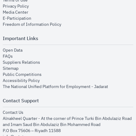
Terms of Use
opens in new window
Privacy Policy
opens in new window
Media Center
opens in new window
E-Participation
opens in new window
Freedom of Information Policy
Important Links
opens in new window
Open Data
opens in new window
FAQs
opens in new window
Suppliers Relations
opens in new window
Sitemap
opens in new window
Public Competitions
opens in new window
Accessibility Policy
opens in new
The National Unified Platform for Employment - Jadarat
Contact Support
opens in new window
Contact Us
Alnakheel Quarter - At the corner of Prince Turki Bin Abdulaziz Road
and Imam Saud Bin Abdulaziz Bin Mohammed Road​
P.O Box 75606 – Riyadh 11588