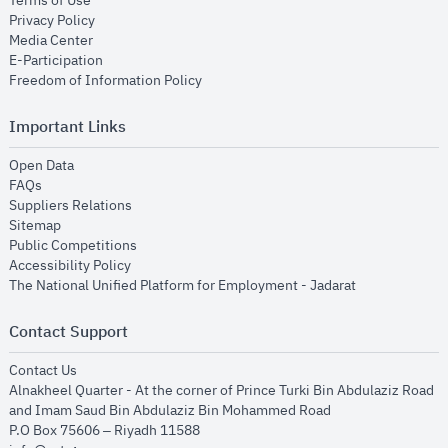
Terms of Use
opens in new window
Privacy Policy
opens in new window
Media Center
opens in new window
E-Participation
opens in new window
Freedom of Information Policy
Important Links
opens in new window
Open Data
opens in new window
FAQs
opens in new window
Suppliers Relations
opens in new window
Sitemap
opens in new window
Public Competitions
opens in new window
Accessibility Policy
opens in new
The National Unified Platform for Employment - Jadarat
Contact Support
opens in new window
Contact Us
Alnakheel Quarter - At the corner of Prince Turki Bin Abdulaziz Road
and Imam Saud Bin Abdulaziz Bin Mohammed Road​
P.O Box 75606 – Riyadh 11588