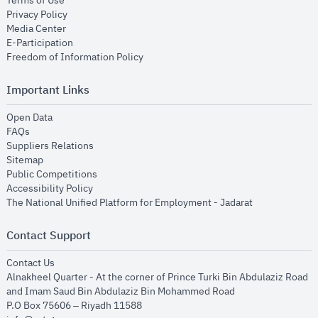
Terms of Use
opens in new window
Privacy Policy
opens in new window
Media Center
opens in new window
E-Participation
opens in new window
Freedom of Information Policy
Important Links
opens in new window
Open Data
opens in new window
FAQs
opens in new window
Suppliers Relations
opens in new window
Sitemap
opens in new window
Public Competitions
opens in new window
Accessibility Policy
opens in new
The National Unified Platform for Employment - Jadarat
Contact Support
opens in new window
Contact Us
Alnakheel Quarter - At the corner of Prince Turki Bin Abdulaziz Road
and Imam Saud Bin Abdulaziz Bin Mohammed Road​
P.O Box 75606 – Riyadh 11588