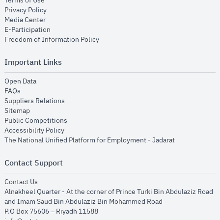
Terms of Use
opens in new window
Privacy Policy
opens in new window
Media Center
opens in new window
E-Participation
opens in new window
Freedom of Information Policy
Important Links
opens in new window
Open Data
opens in new window
FAQs
opens in new window
Suppliers Relations
opens in new window
Sitemap
opens in new window
Public Competitions
opens in new window
Accessibility Policy
opens in new
The National Unified Platform for Employment - Jadarat
Contact Support
opens in new window
Contact Us
Alnakheel Quarter - At the corner of Prince Turki Bin Abdulaziz Road
and Imam Saud Bin Abdulaziz Bin Mohammed Road​
P.O Box 75606 – Riyadh 11588