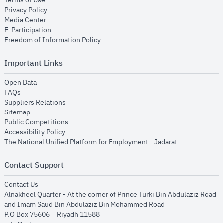
Terms of Use
opens in new window
Privacy Policy
opens in new window
Media Center
opens in new window
E-Participation
opens in new window
Freedom of Information Policy
Important Links
opens in new window
Open Data
opens in new window
FAQs
opens in new window
Suppliers Relations
opens in new window
Sitemap
opens in new window
Public Competitions
opens in new window
Accessibility Policy
opens in new
The National Unified Platform for Employment - Jadarat
Contact Support
opens in new window
Contact Us
Alnakheel Quarter - At the corner of Prince Turki Bin Abdulaziz Road
and Imam Saud Bin Abdulaziz Bin Mohammed Road​
P.O Box 75606 – Riyadh 11588