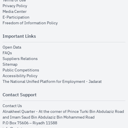
Terms of Use
opens in new window
Privacy Policy
opens in new window
Media Center
opens in new window
E-Participation
opens in new window
Freedom of Information Policy
Important Links
opens in new window
Open Data
opens in new window
FAQs
opens in new window
Suppliers Relations
opens in new window
Sitemap
opens in new window
Public Competitions
opens in new window
Accessibility Policy
opens in new
The National Unified Platform for Employment - Jadarat
Contact Support
opens in new window
Contact Us
Alnakheel Quarter - At the corner of Prince Turki Bin Abdulaziz Road
and Imam Saud Bin Abdulaziz Bin Mohammed Road​
P.O Box 75606 – Riyadh 11588