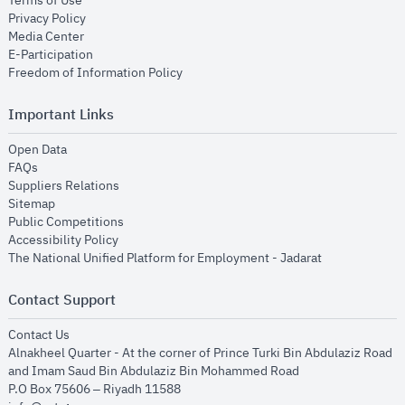
Terms of Use
opens in new window
Privacy Policy
opens in new window
Media Center
opens in new window
E-Participation
opens in new window
Freedom of Information Policy
Important Links
opens in new window
Open Data
opens in new window
FAQs
opens in new window
Suppliers Relations
opens in new window
Sitemap
opens in new window
Public Competitions
opens in new window
Accessibility Policy
opens in new
The National Unified Platform for Employment - Jadarat
Contact Support
opens in new window
Contact Us
Alnakheel Quarter - At the corner of Prince Turki Bin Abdulaziz Road
and Imam Saud Bin Abdulaziz Bin Mohammed Road​
P.O Box 75606 – Riyadh 11588