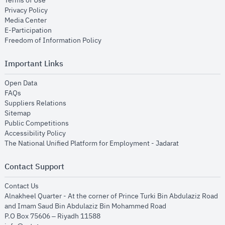
Terms of Use
opens in new window
Privacy Policy
opens in new window
Media Center
opens in new window
E-Participation
opens in new window
Freedom of Information Policy
Important Links
opens in new window
Open Data
opens in new window
FAQs
opens in new window
Suppliers Relations
opens in new window
Sitemap
opens in new window
Public Competitions
opens in new window
Accessibility Policy
opens in new
The National Unified Platform for Employment - Jadarat
Contact Support
opens in new window
Contact Us
Alnakheel Quarter - At the corner of Prince Turki Bin Abdulaziz Road
and Imam Saud Bin Abdulaziz Bin Mohammed Road​
P.O Box 75606 – Riyadh 11588