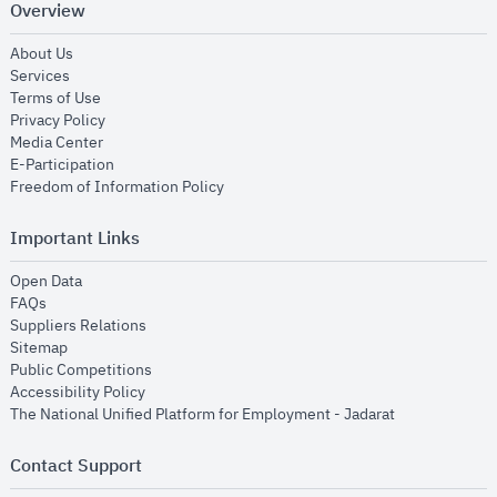
Overview
opens in new window
About Us
opens in new window
Services
opens in new window
Terms of Use
opens in new window
Privacy Policy
opens in new window
Media Center
opens in new window
E-Participation
opens in new window
Freedom of Information Policy
Important Links
opens in new window
Open Data
opens in new window
FAQs
opens in new window
Suppliers Relations
opens in new window
Sitemap
opens in new window
Public Competitions
opens in new window
Accessibility Policy
opens in new
The National Unified Platform for Employment - Jadarat
Contact Support