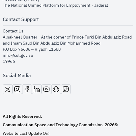
opens in new
The National Unified Platform for Employment - Jadarat
Contact Support
opens in new window
Contact Us
Alnakheel Quarter - At the corner of Prince Turki Bin Abdulaziz Road
and Imam Saud Bin Abdulaziz Bin Mohammed Road​
P.O Box 75606 – Riyadh 11588
info@cst.gov.sa
19966
Social Media
opens in new window
opens in new window
opens in new window
opens in new window
opens in new window
opens in new window
opens in new window
All Rights Reserved.
Communication Space and Technology Commission.
2026©
.
Website Last Update On: