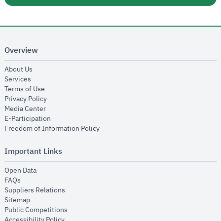
Overview
opens in new window
About Us
opens in new window
Services
opens in new window
Terms of Use
opens in new window
Privacy Policy
opens in new window
Media Center
opens in new window
E-Participation
opens in new window
Freedom of Information Policy
Important Links
opens in new window
Open Data
opens in new window
FAQs
opens in new window
Suppliers Relations
opens in new window
Sitemap
opens in new window
Public Competitions
opens in new window
Accessibility Policy