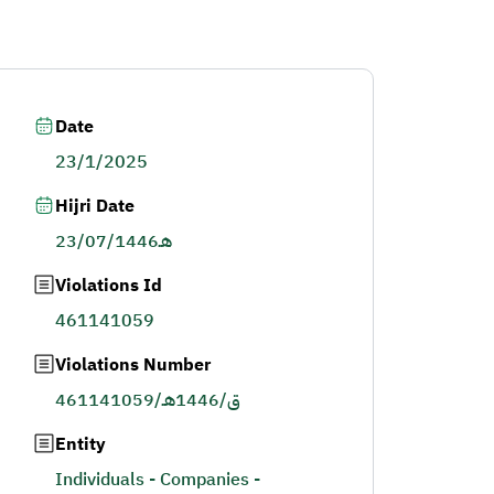
Date
23/1/2025
Hijri Date
23/07/1446هـ
Violations Id
461141059
Violations Number
461141059/ق/1446هـ
Entity
Individuals - Companies -