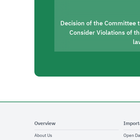
Decision of the Committee 
Consider Violations of t
la
Overview
Import
opens in new window
About Us
Open Da