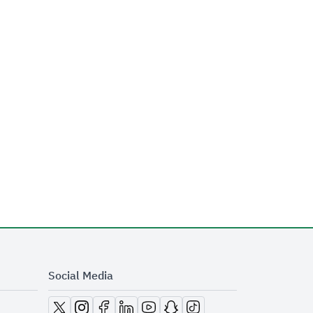
Social Media
opens in new window
opens in new window
opens in new window
opens in new window
opens in new window
opens in new window
opens in new window