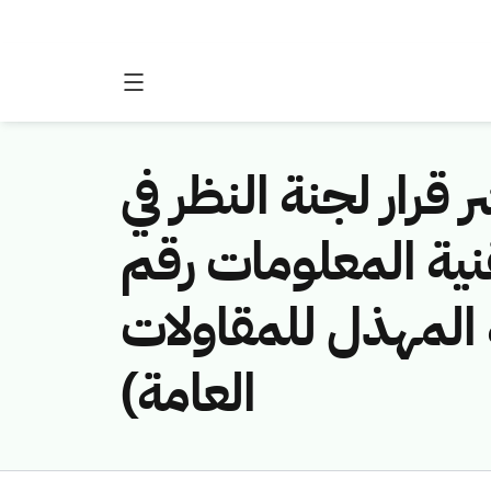
 قرار لجنة النظر في
نية المعلومات رقم
(461141059/لمهذل للمقاولات
العامة)