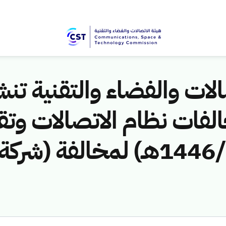
لات والفضاء والتقنية تنشر
لفات نظام الاتصالات وتق
ق/1446هـ) لمخالفة (شركة ا