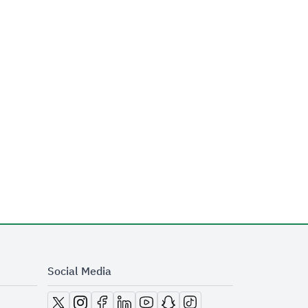
Social Media
opens in new window
opens in new window
opens in new window
opens in new window
opens in new window
opens in new window
opens in new window