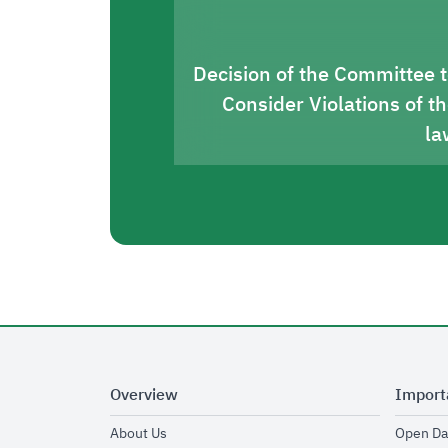
Decision of the Committee 
Consider Violations of t
la
Overview
Import
opens in new window
About Us
Open Da