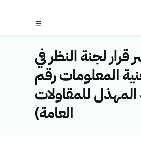
 قرار لجنة النظر في
نية المعلومات رقم
(461141033/لمهذل للمقاولات
العامة)