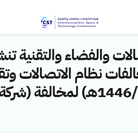
لات والفضاء والتقنية تنشر
لفات نظام الاتصالات وتق
ق/1446هـ) لمخالفة (شركة ا