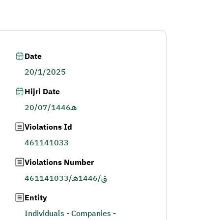
Date
20/1/2025
Hijri Date
20/07/1446هـ
Violations Id
461141033
Violations Number
461141033/ق/1446هـ
Entity
Individuals - Companies -