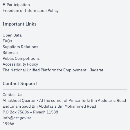
opens in new window
E-Participation
opens in new window
Freedom of Information Policy
Important Links
opens in new window
Open Data
opens in new window
FAQs
opens in new window
Suppliers Relations
opens in new window
Sitemap
opens in new window
Public Competitions
opens in new window
Accessibility Policy
opens in new
The National Unified Platform for Employment - Jadarat
Contact Support
opens in new window
Contact Us
Alnakheel Quarter - At the corner of Prince Turki Bin Abdulaziz Road
and Imam Saud Bin Abdulaziz Bin Mohammed Road​
P.O Box 75606 – Riyadh 11588
info@cst.gov.sa
19966