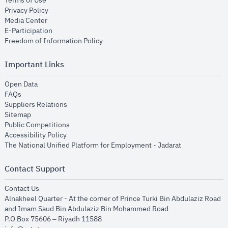
Terms of Use
opens in new window
Privacy Policy
opens in new window
Media Center
opens in new window
E-Participation
opens in new window
Freedom of Information Policy
Important Links
opens in new window
Open Data
opens in new window
FAQs
opens in new window
Suppliers Relations
opens in new window
Sitemap
opens in new window
Public Competitions
opens in new window
Accessibility Policy
opens in new
The National Unified Platform for Employment - Jadarat
Contact Support
opens in new window
Contact Us
Alnakheel Quarter - At the corner of Prince Turki Bin Abdulaziz Road
and Imam Saud Bin Abdulaziz Bin Mohammed Road​
P.O Box 75606 – Riyadh 11588