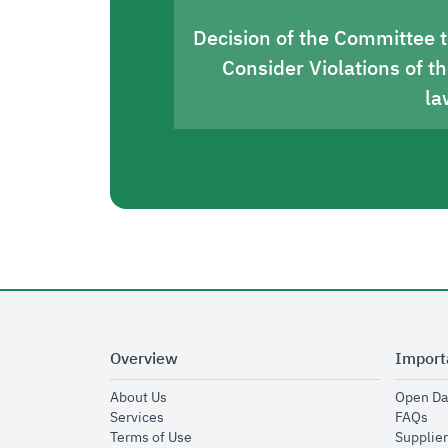
Decision of the Committee 
Consider Violations of t
la
Overview
Import
opens in new window
About Us
Open Da
opens in new window
op
Services
FAQs
opens in new window
Terms of Use
Supplier