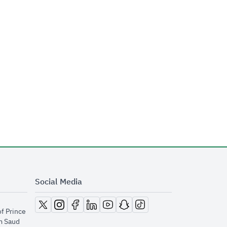
Social Media
opens in new window
opens in new window
opens in new window
opens in new window
opens in new window
opens in new window
opens in new window
of Prince
m Saud