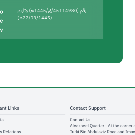
to
رقم (45114980/ق/1445هـ) وتاريخ
(22/09/1445هـ)
he
w
ant Links
Contact Support
opens in new window
opens in new window
ta
Contact Us
ens in new window
Alnakheel Quarter - At the corner 
opens in new window
s Relations
Turki Bin Abdulaziz Road and Ima