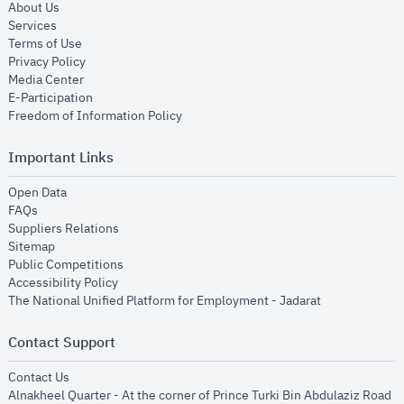
opens in new window
About Us
opens in new window
Services
opens in new window
Terms of Use
opens in new window
Privacy Policy
opens in new window
Media Center
opens in new window
E-Participation
opens in new window
Freedom of Information Policy
Important Links
opens in new window
Open Data
opens in new window
FAQs
opens in new window
Suppliers Relations
opens in new window
Sitemap
opens in new window
Public Competitions
opens in new window
Accessibility Policy
opens in new
The National Unified Platform for Employment - Jadarat
Contact Support
opens in new window
Contact Us
Alnakheel Quarter - At the corner of Prince Turki Bin Abdulaziz Road