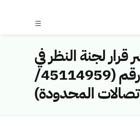
 قرار لجنة النظر في
مخالفات نظام الاتصالات وتقنية المعلومات رقم (45114959/