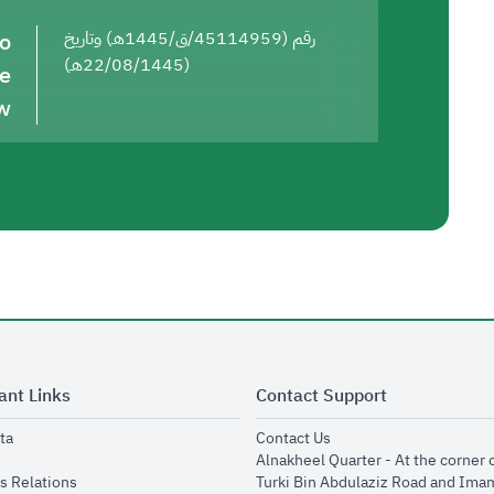
to
رقم (45114959/ق/1445هـ) وتاريخ
(22/08/1445هـ)
he
w
ant Links
Contact Support
opens in new window
opens in new window
ta
Contact Us
ens in new window
Alnakheel Quarter - At the corner 
opens in new window
s Relations
Turki Bin Abdulaziz Road and Ima