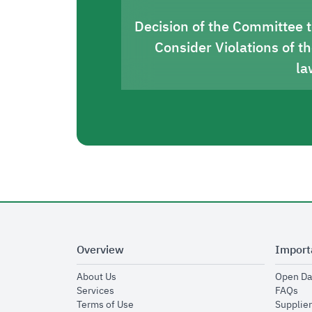
Decision of the Committee 
Consider Violations of t
la
Overview
Import
opens in new window
About Us
Open Da
opens in new window
op
Services
FAQs
opens in new window
Terms of Use
Supplier