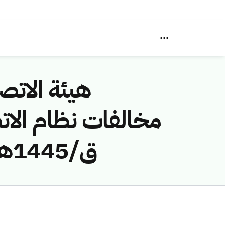
هيئة الاتصا
ق/1445هـ) لمخالفة (شركة حلول الاتصالات المحدودة)