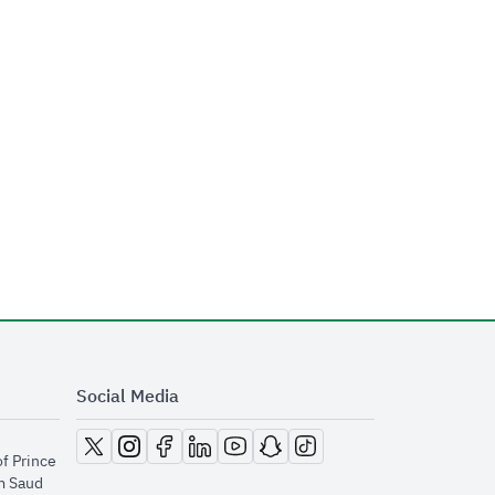
Social Media
opens in new window
opens in new window
opens in new window
opens in new window
opens in new window
opens in new window
opens in new window
of Prince
m Saud