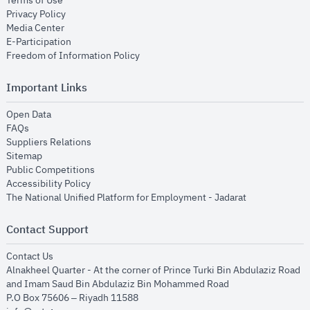
Terms of Use
opens in new window
Privacy Policy
opens in new window
Media Center
opens in new window
E-Participation
opens in new window
Freedom of Information Policy
Important Links
opens in new window
Open Data
opens in new window
FAQs
opens in new window
Suppliers Relations
opens in new window
Sitemap
opens in new window
Public Competitions
opens in new window
Accessibility Policy
opens in new
The National Unified Platform for Employment - Jadarat
Contact Support
opens in new window
Contact Us
Alnakheel Quarter - At the corner of Prince Turki Bin Abdulaziz Road
and Imam Saud Bin Abdulaziz Bin Mohammed Road​
P.O Box 75606 – Riyadh 11588