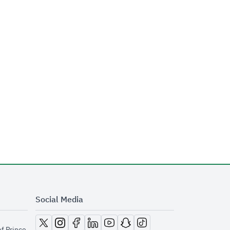
Social Media
opens in new window
opens in new window
opens in new window
opens in new window
opens in new window
opens in new window
opens in new window
of Prince