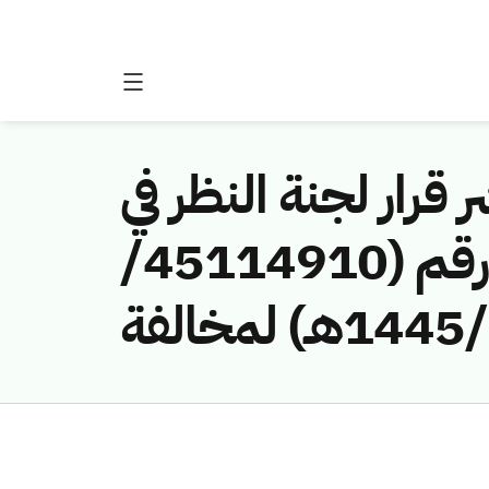
 قرار لجنة النظر في
مخالفات نظام الاتصالات وتقنية المعلومات رقم (45114910/