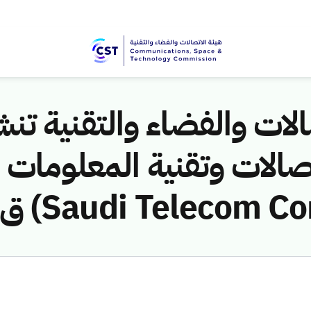
لات والفضاء والتقنية تنشر
ق/1445هـ) لمخالفة (Saudi Te