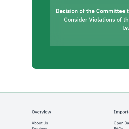
Decision of the Committee 
Consider Violations of t
la
Overview
Import
opens in new window
About Us
Open Da
opens in new window
op
Services
FAQs