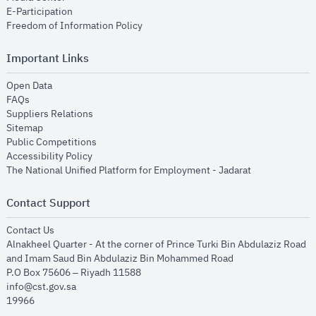
opens in new window
E-Participation
opens in new window
Freedom of Information Policy
Important Links
opens in new window
Open Data
opens in new window
FAQs
opens in new window
Suppliers Relations
opens in new window
Sitemap
opens in new window
Public Competitions
opens in new window
Accessibility Policy
opens in new
The National Unified Platform for Employment - Jadarat
Contact Support
opens in new window
Contact Us
Alnakheel Quarter - At the corner of Prince Turki Bin Abdulaziz Road
and Imam Saud Bin Abdulaziz Bin Mohammed Road​
P.O Box 75606 – Riyadh 11588
info@cst.gov.sa
19966