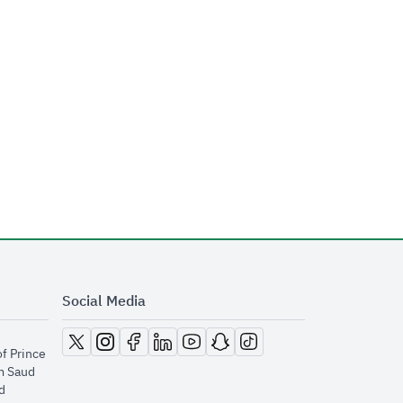
Social Media
opens in new window
opens in new window
opens in new window
opens in new window
opens in new window
opens in new window
opens in new window
of Prince
m Saud
​