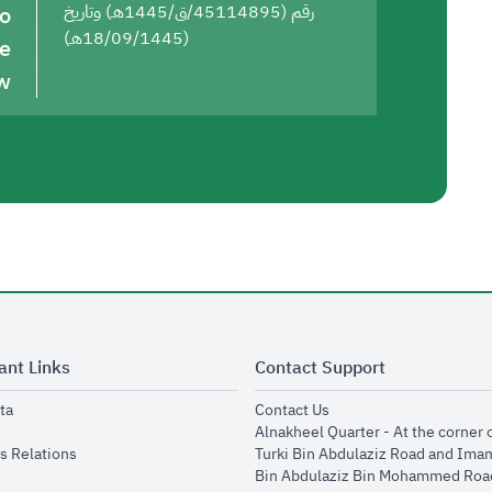
to
رقم (45114895/ق/1445هـ) وتاريخ
(18/09/1445هـ)
he
w
ant Links
Contact Support
opens in new window
opens in new window
ta
Contact Us
ens in new window
Alnakheel Quarter - At the corner 
opens in new window
s Relations
Turki Bin Abdulaziz Road and Ima
opens in new window
Bin Abdulaziz Bin Mohammed Road