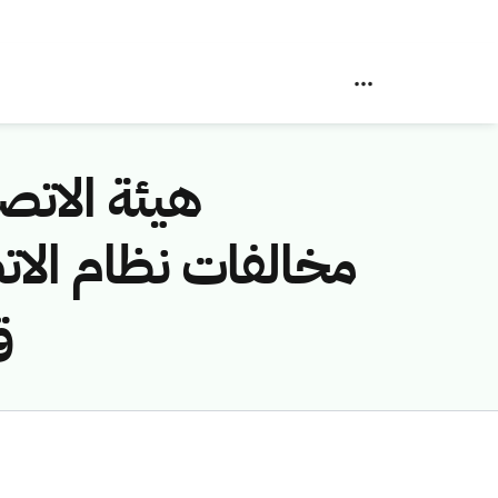
هيئة الاتصا
ق/1445ه)