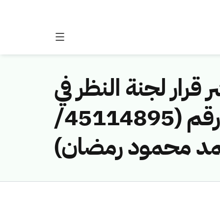
 قرار لجنة النظر في
مخالفات نظام الاتصالات وتقنية المعلومات رقم (45114895/