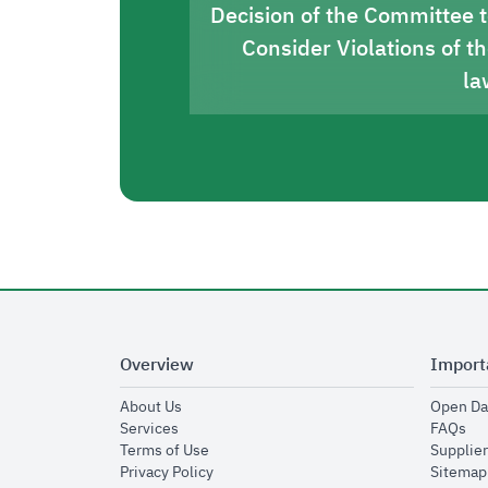
Decision of the Committee 
Consider Violations of t
la
Overview
Import
opens in new window
About Us
Open Da
opens in new window
op
Services
FAQs
opens in new window
Terms of Use
Supplier
opens in new window
Privacy Policy
Sitemap