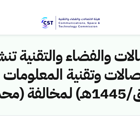
لات والفضاء والتقنية تنشر
ـ) لمخالفة (محمد محمود رمضان