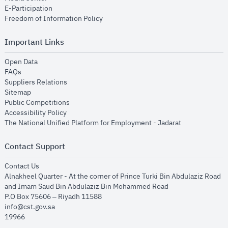
opens in new window
E-Participation
opens in new window
Freedom of Information Policy
Important Links
opens in new window
Open Data
opens in new window
FAQs
opens in new window
Suppliers Relations
opens in new window
Sitemap
opens in new window
Public Competitions
opens in new window
Accessibility Policy
opens in new
The National Unified Platform for Employment - Jadarat
Contact Support
opens in new window
Contact Us
Alnakheel Quarter - At the corner of Prince Turki Bin Abdulaziz Road
and Imam Saud Bin Abdulaziz Bin Mohammed Road​
P.O Box 75606 – Riyadh 11588
info@cst.gov.sa
19966