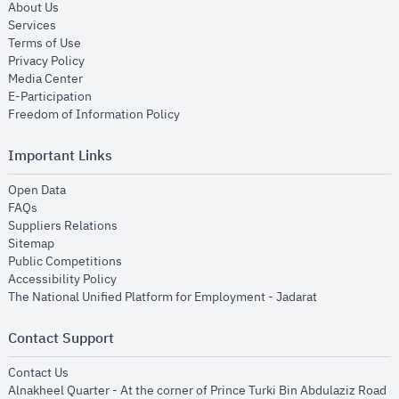
opens in new window
About Us
opens in new window
Services
opens in new window
Terms of Use
opens in new window
Privacy Policy
opens in new window
Media Center
opens in new window
E-Participation
opens in new window
Freedom of Information Policy
Important Links
opens in new window
Open Data
opens in new window
FAQs
opens in new window
Suppliers Relations
opens in new window
Sitemap
opens in new window
Public Competitions
opens in new window
Accessibility Policy
opens in new
The National Unified Platform for Employment - Jadarat
Contact Support
opens in new window
Contact Us
Alnakheel Quarter - At the corner of Prince Turki Bin Abdulaziz Road