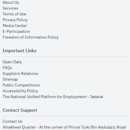
opens in new window
About Us
opens in new window
Services
opens in new window
Terms of Use
opens in new window
Privacy Policy
opens in new window
Media Center
opens in new window
E-Participation
opens in new window
Freedom of Information Policy
Important Links
opens in new window
Open Data
opens in new window
FAQs
opens in new window
Suppliers Relations
opens in new window
Sitemap
opens in new window
Public Competitions
opens in new window
Accessibility Policy
opens in new
The National Unified Platform for Employment - Jadarat
Contact Support
opens in new window
Contact Us
Alnakheel Quarter - At the corner of Prince Turki Bin Abdulaziz Road