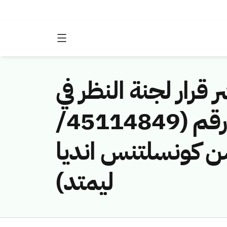
 قرار لجنة النظر في
مخالفات نظام الاتصالات وتقنية المعلومات رقم (45114849/
يكشن كونسلتنس انديا
ليمتد)