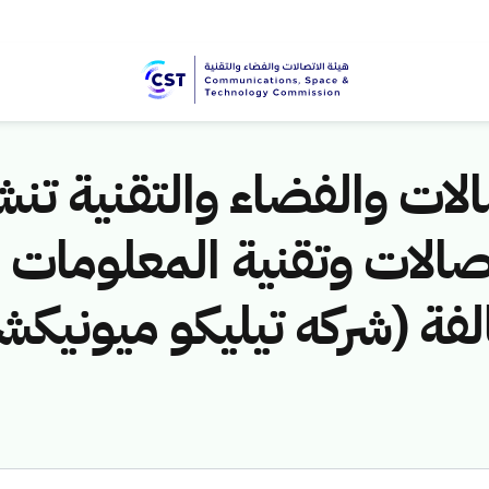
لات والفضاء والتقنية تنشر
 لمخالفة (شركه تيليكو ميون