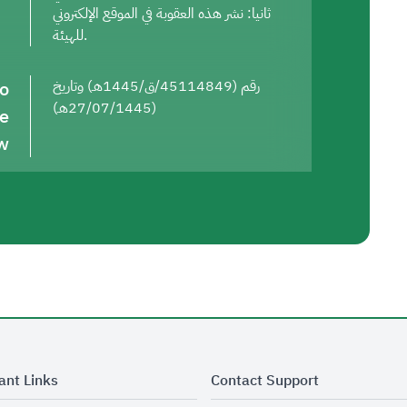
ثانيا: نشر هذه العقوبة في الموقع الإلكتروني
للهيئة.
to
رقم (45114849/ق/1445هـ) وتاريخ
(27/07/1445هـ)
he
w
ant Links
Contact Support