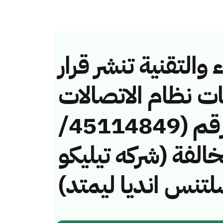
والتقنية تنشر قرار
ات نظام الاتصالات
وتقنية المعلومات رقم (45114849/
) لمخالفة (شركه تيليكو
لتنس انديا ليمتد