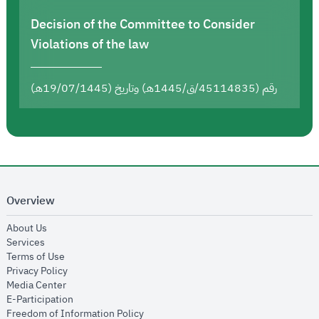
Decision of the Committee to Consider
Violations of the law
رقم (45114835/ق/1445هـ) وتاريخ (19/07/1445هـ)
Overview
opens in new window
About Us
opens in new window
Services
opens in new window
Terms of Use
opens in new window
Privacy Policy
opens in new window
Media Center
opens in new window
E-Participation
opens in new window
Freedom of Information Policy