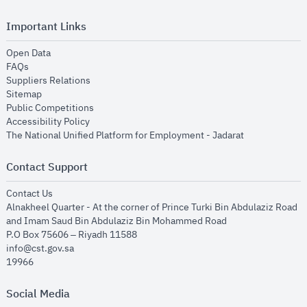
Important Links
opens in new window
Open Data
opens in new window
FAQs
opens in new window
Suppliers Relations
opens in new window
Sitemap
opens in new window
Public Competitions
opens in new window
Accessibility Policy
opens in new
The National Unified Platform for Employment - Jadarat
Contact Support
opens in new window
Contact Us
Alnakheel Quarter - At the corner of Prince Turki Bin Abdulaziz Road
and Imam Saud Bin Abdulaziz Bin Mohammed Road​
P.O Box 75606 – Riyadh 11588
info@cst.gov.sa
19966
Social Media