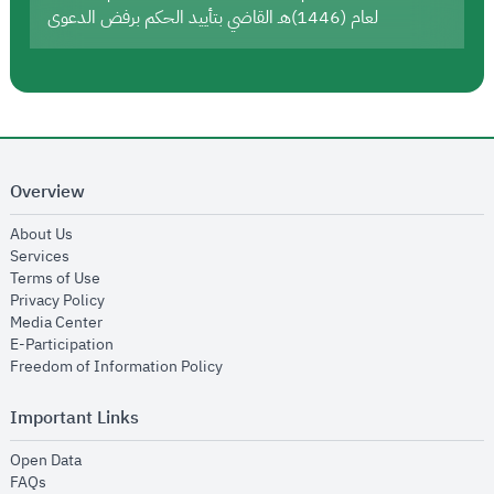
لعام (1446)هـ القاضي بتأييد الحكم برفض الدعوى
Overview
opens in new window
About Us
opens in new window
Services
opens in new window
Terms of Use
opens in new window
Privacy Policy
opens in new window
Media Center
opens in new window
E-Participation
opens in new window
Freedom of Information Policy
Important Links
opens in new window
Open Data
opens in new window
FAQs