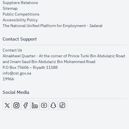
opens in new window
Suppliers Relations
opens in new window
Sitemap
opens in new window
Public Competitions
opens in new window
Accessibility Policy
opens in new
The National Unified Platform for Employment - Jadarat
Contact Support
opens in new window
Contact Us
Alnakheel Quarter - At the corner of Prince Turki Bin Abdulaziz Road
and Imam Saud Bin Abdulaziz Bin Mohammed Road​
P.O Box 75606 – Riyadh 11588
info@cst.gov.sa
19966
Social Media
opens in new window
opens in new window
opens in new window
opens in new window
opens in new window
opens in new window
opens in new window