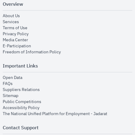
Overview
opens in new window
About Us
opens in new window
Services
opens in new window
Terms of Use
opens in new window
Privacy Policy
opens in new window
Media Center
opens in new window
E-Participation
opens in new window
Freedom of Information Policy
Important Links
opens in new window
Open Data
opens in new window
FAQs
opens in new window
Suppliers Relations
opens in new window
Sitemap
opens in new window
Public Competitions
opens in new window
Accessibility Policy
opens in new
The National Unified Platform for Employment - Jadarat
Contact Support