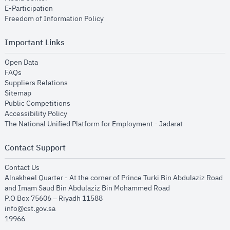
opens in new window
E-Participation
opens in new window
Freedom of Information Policy
Important Links
opens in new window
Open Data
opens in new window
FAQs
opens in new window
Suppliers Relations
opens in new window
Sitemap
opens in new window
Public Competitions
opens in new window
Accessibility Policy
opens in new
The National Unified Platform for Employment - Jadarat
Contact Support
opens in new window
Contact Us
Alnakheel Quarter - At the corner of Prince Turki Bin Abdulaziz Road
and Imam Saud Bin Abdulaziz Bin Mohammed Road​
P.O Box 75606 – Riyadh 11588
info@cst.gov.sa
19966