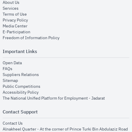
opens in new window
About Us
opens in new window
Services
opens in new window
Terms of Use
opens in new window
Privacy Policy
opens in new window
Media Center
opens in new window
E-Participation
opens in new window
Freedom of Information Policy
Important Links
opens in new window
Open Data
opens in new window
FAQs
opens in new window
Suppliers Relations
opens in new window
Sitemap
opens in new window
Public Competitions
opens in new window
Accessibility Policy
opens in new
The National Unified Platform for Employment - Jadarat
Contact Support
opens in new window
Contact Us
Alnakheel Quarter - At the corner of Prince Turki Bin Abdulaziz Road