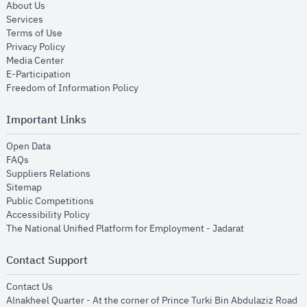
opens in new window
About Us
opens in new window
Services
opens in new window
Terms of Use
opens in new window
Privacy Policy
opens in new window
Media Center
opens in new window
E-Participation
opens in new window
Freedom of Information Policy
Important Links
opens in new window
Open Data
opens in new window
FAQs
opens in new window
Suppliers Relations
opens in new window
Sitemap
opens in new window
Public Competitions
opens in new window
Accessibility Policy
opens in new
The National Unified Platform for Employment - Jadarat
Contact Support
opens in new window
Contact Us
Alnakheel Quarter - At the corner of Prince Turki Bin Abdulaziz Road