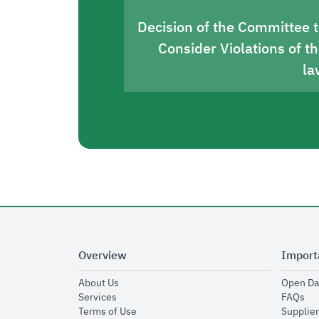
Decision of the Committee 
Consider Violations of t
la
Overview
Import
opens in new window
About Us
Open Da
opens in new window
op
Services
FAQs
opens in new window
Terms of Use
Supplier