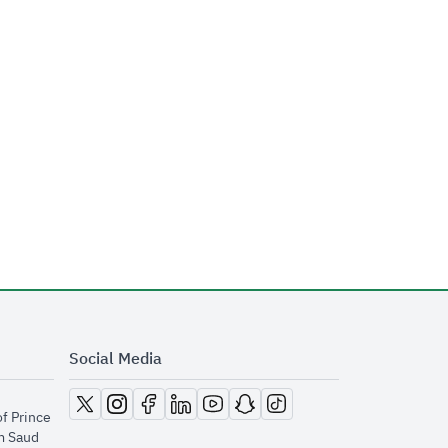
Social Media
opens in new window
opens in new window
opens in new window
opens in new window
opens in new window
opens in new window
opens in new window
of Prince
m Saud