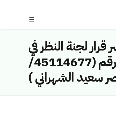
 قرار لجنة النظر في
مخالفات نظام الاتصالات وتقنية المعلومات رقم (45114677/