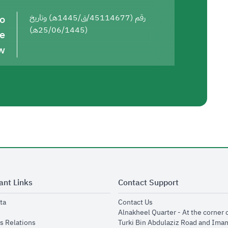
to
رقم (45114677/ق/1445هـ) وتاريخ
(25/06/1445هـ)
he
w
ant Links
Contact Support
opens in new window
opens in new window
ta
Contact Us
ens in new window
Alnakheel Quarter - At the corner 
opens in new window
s Relations
Turki Bin Abdulaziz Road and Ima