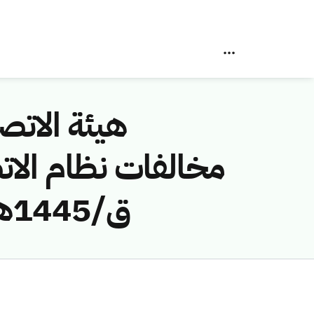
هيئة الاتصا
ق/1445هـ) لمخالفة (شركة خزام ناصر سعيد الشهراني )