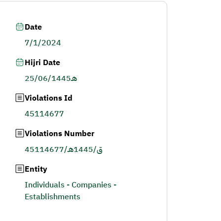
Date
7/1/2024
Hijri Date
25/06/1445هـ
Violations Id
45114677
Violations Number
45114677/ق/1445هـ
Entity
Individuals - Companies -
Establishments