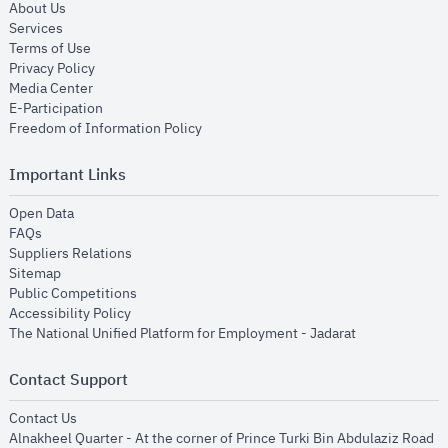
opens in new window
About Us
opens in new window
Services
opens in new window
Terms of Use
opens in new window
Privacy Policy
opens in new window
Media Center
opens in new window
E-Participation
opens in new window
Freedom of Information Policy
Important Links
opens in new window
Open Data
opens in new window
FAQs
opens in new window
Suppliers Relations
opens in new window
Sitemap
opens in new window
Public Competitions
opens in new window
Accessibility Policy
opens in new
The National Unified Platform for Employment - Jadarat
Contact Support
opens in new window
Contact Us
Alnakheel Quarter - At the corner of Prince Turki Bin Abdulaziz Road