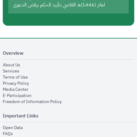
لعام (1446)هـ القاضي بتأييد الحكم برفض الدعوى
Overview
opens in new window
About Us
opens in new window
Services
opens in new window
Terms of Use
opens in new window
Privacy Policy
opens in new window
Media Center
opens in new window
E-Participation
opens in new window
Freedom of Information Policy
Important Links
opens in new window
Open Data
opens in new window
FAQs