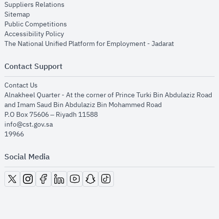
opens in new window
Suppliers Relations
opens in new window
Sitemap
opens in new window
Public Competitions
opens in new window
Accessibility Policy
opens in new
The National Unified Platform for Employment - Jadarat
Contact Support
opens in new window
Contact Us
Alnakheel Quarter - At the corner of Prince Turki Bin Abdulaziz Road
and Imam Saud Bin Abdulaziz Bin Mohammed Road​
P.O Box 75606 – Riyadh 11588
info@cst.gov.sa
19966
Social Media
opens in new window
opens in new window
opens in new window
opens in new window
opens in new window
opens in new window
opens in new window