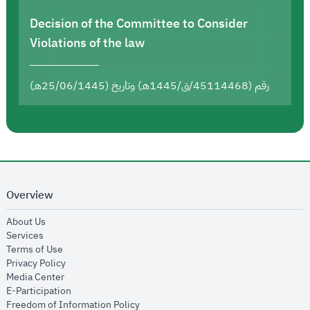
Decision of the Committee to Consider
Violations of the law
رقم (45114468/ق/1445هـ) وتاريخ (25/06/1445هـ)
Overview
opens in new window
About Us
opens in new window
Services
opens in new window
Terms of Use
opens in new window
Privacy Policy
opens in new window
Media Center
opens in new window
E-Participation
opens in new window
Freedom of Information Policy