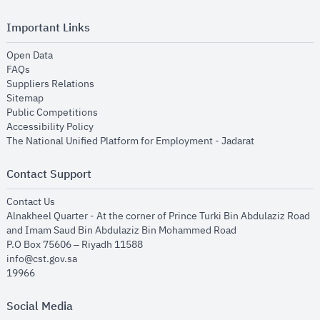
Important Links
opens in new window
Open Data
opens in new window
FAQs
opens in new window
Suppliers Relations
opens in new window
Sitemap
opens in new window
Public Competitions
opens in new window
Accessibility Policy
opens in new
The National Unified Platform for Employment - Jadarat
Contact Support
opens in new window
Contact Us
Alnakheel Quarter - At the corner of Prince Turki Bin Abdulaziz Road
and Imam Saud Bin Abdulaziz Bin Mohammed Road​
P.O Box 75606 – Riyadh 11588
info@cst.gov.sa
19966
Social Media