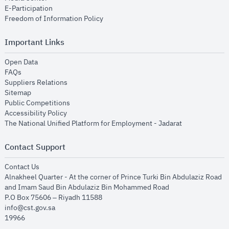
opens in new window
E-Participation
opens in new window
Freedom of Information Policy
Important Links
opens in new window
Open Data
opens in new window
FAQs
opens in new window
Suppliers Relations
opens in new window
Sitemap
opens in new window
Public Competitions
opens in new window
Accessibility Policy
opens in new
The National Unified Platform for Employment - Jadarat
Contact Support
opens in new window
Contact Us
Alnakheel Quarter - At the corner of Prince Turki Bin Abdulaziz Road
and Imam Saud Bin Abdulaziz Bin Mohammed Road​
P.O Box 75606 – Riyadh 11588
info@cst.gov.sa
19966