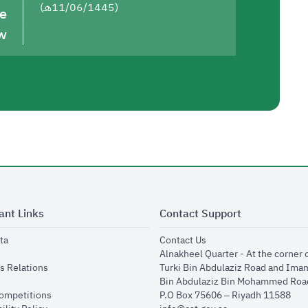
(11/06/1445هـ)
he
w
ant Links
Contact Support
opens in new window
opens in new window
ta
Contact Us
ens in new window
Alnakheel Quarter - At the corner 
opens in new window
s Relations
Turki Bin Abdulaziz Road and Ima
opens in new window
Bin Abdulaziz Bin Mohammed Road
opens in new window
Competitions
P.O Box 75606 – Riyadh 11588