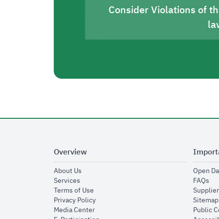
Consider Violations of t
la
Overview
Import
opens in new window
About Us
Open Da
opens in new window
op
Services
FAQs
opens in new window
Terms of Use
Supplier
opens in new window
Privacy Policy
Sitemap
opens in new window
Media Center
Public 