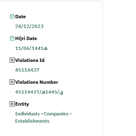
Date
24/12/2023
Hijri Date
11/06/1445هـ
Violations Id
45114437
Violations Number
45114437/ق/1445هـ
Entity
Individuals - Companies -
Establishments