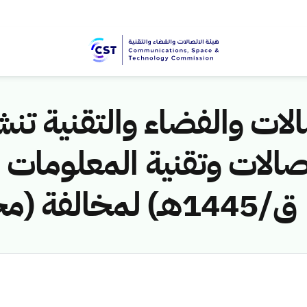
لات والفضاء والتقنية تنشر
ق/1445هـ) لمخالفة (محمد فاروق المشد)