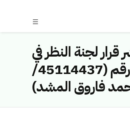
 قرار لجنة النظر في
مخالفات نظام الاتصالات وتقنية المعلومات رقم (45114437/