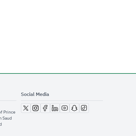
Social Media
opens in new window
opens in new window
opens in new window
opens in new window
opens in new window
opens in new window
opens in new window
of Prince
m Saud
​