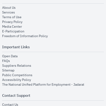
opens in new window
About Us
opens in new window
Services
opens in new window
Terms of Use
opens in new window
Privacy Policy
opens in new window
Media Center
opens in new window
E-Participation
opens in new window
Freedom of Information Policy
Important Links
opens in new window
Open Data
opens in new window
FAQs
opens in new window
Suppliers Relations
opens in new window
Sitemap
opens in new window
Public Competitions
opens in new window
Accessibility Policy
opens in new
The National Unified Platform for Employment - Jadarat
Contact Support
opens in new window
Contact Us