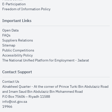
opens in new window
E-Participation
opens in new window
Freedom of Information Policy
Important Links
opens in new window
Open Data
opens in new window
FAQs
opens in new window
Suppliers Relations
opens in new window
Sitemap
opens in new window
Public Competitions
opens in new window
Accessibility Policy
opens in new
The National Unified Platform for Employment - Jadarat
Contact Support
opens in new window
Contact Us
Alnakheel Quarter - At the corner of Prince Turki Bin Abdulaziz Road
and Imam Saud Bin Abdulaziz Bin Mohammed Road​
P.O Box 75606 – Riyadh 11588
info@cst.gov.sa
19966